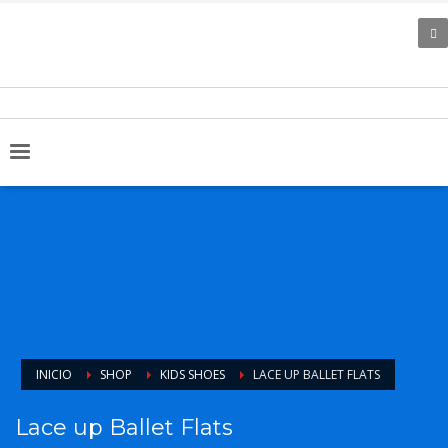
INICIO
SHOP
KIDS SHOES
LACE UP BALLET FLATS
Lace up Ballet Flats