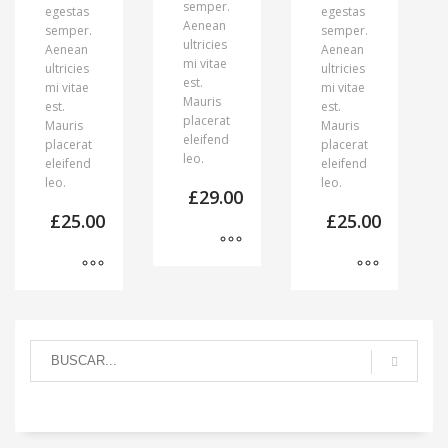
semper.
egestas
egestas
Aenean
semper.
semper.
ultricies
Aenean
Aenean
mi vitae
ultricies
ultricies
est.
mi vitae
mi vitae
Mauris
est.
est.
placerat
Mauris
Mauris
eleifend
placerat
placerat
leo.
eleifend
eleifend
leo.
leo.
£
29.00
£
25.00
£
25.00