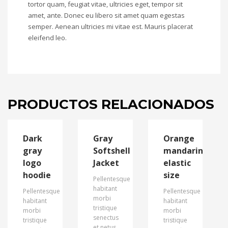
tortor quam, feugiat vitae, ultricies eget, tempor sit
amet, ante. Donec eu libero sit amet quam egestas
semper. Aenean ultricies mi vitae est. Mauris placerat
eleifend leo.
PRODUCTOS RELACIONADOS
Dark
Gray
Orange
gray
Softshell
mandarin
logo
Jacket
elastic
hoodie
size
Pellentesque
habitant
Pellentesque
Pellentesque
morbi
habitant
habitant
tristique
morbi
morbi
senectus
tristique
tristique
et netus