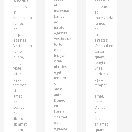
senectus
senectus
et
et netus
et netus
malesuada
et
et
fames
malesuada
malesuada
ac
fames
fames
turpis
ac
ac
egestas.
turpis
turpis
Vestibulum
egestas.
egestas.
tortor
Vestibulum
Vestibulum
quam,
tortor
tortor
feugiat
quam,
quam,
vitae,
feugiat
feugiat
ultricies
vitae,
vitae,
eget,
ultricies
ultricies
tempor
eget,
eget,
sit
tempor
tempor
amet,
sit
sit
ante.
amet,
amet,
Donec
ante.
ante.
eu
Donec
Donec
libero
eu
eu
sit amet
libero
libero
quam
sit amet
sit amet
egestas
quam
quam