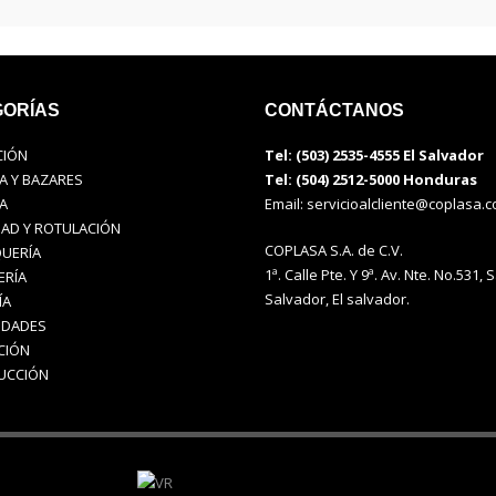
ORÍAS
CONTÁCTANOS
CIÓN
Tel: (503) 2535-4555 El Salvador
A Y BAZARES
Tel: (504) 2512-5000 Honduras
A
Email:
servicioalcliente@coplasa.
DAD Y ROTULACIÓN
COPLASA S.A. de C.V.
UERÍA
1ª. Calle Pte. Y 9ª. Av. Nte. No.531, 
ERÍA
Salvador, El salvador.
ÍA
IDADES
CIÓN
UCCIÓN