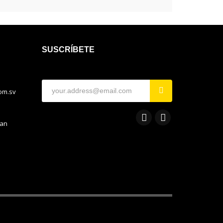
SUSCRÍBETE
com.sv
San