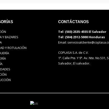
ORÍAS
CONTÁCTANOS
CIÓN
Tel: (503) 2535-4555 El Salvador
A Y BAZARES
Tel: (504) 2512-5000 Honduras
A
Email:
servicioalcliente@coplasa.
DAD Y ROTULACIÓN
COPLASA S.A. de C.V.
UERÍA
1ª. Calle Pte. Y 9ª. Av. Nte. No.531, 
ERÍA
Salvador, El salvador.
ÍA
IDADES
CIÓN
UCCIÓN