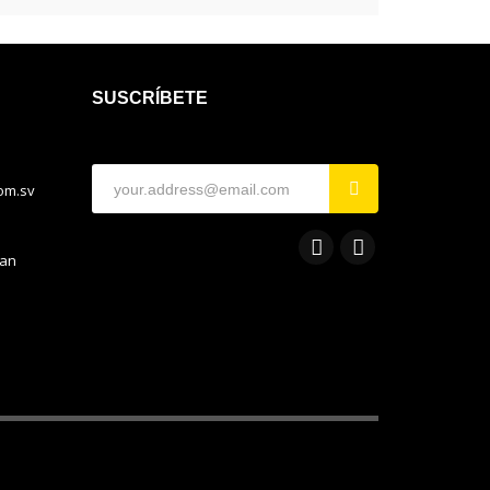
SUSCRÍBETE
com.sv
San