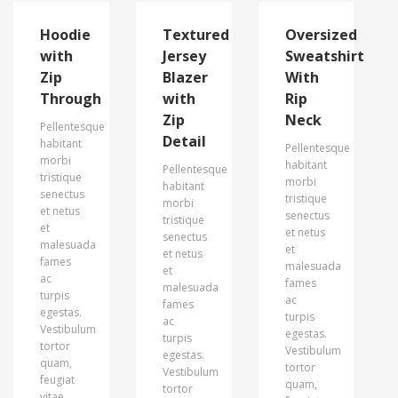
Hoodie
Textured
Oversized
with
Jersey
Sweatshirt
Zip
Blazer
With
Through
with
Rip
Zip
Neck
Pellentesque
Detail
habitant
Pellentesque
morbi
habitant
Pellentesque
tristique
morbi
habitant
senectus
tristique
morbi
et netus
senectus
tristique
et
et netus
senectus
malesuada
et
et netus
fames
malesuada
et
ac
fames
malesuada
turpis
ac
fames
egestas.
turpis
ac
Vestibulum
egestas.
turpis
tortor
Vestibulum
egestas.
quam,
tortor
Vestibulum
feugiat
quam,
tortor
vitae,