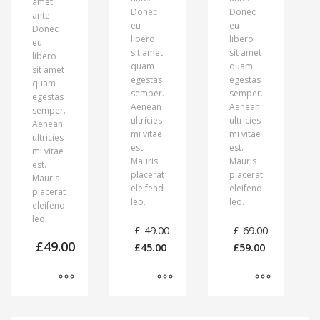
amet,
Donec
Donec
ante.
eu
eu
Donec
libero
libero
eu
sit amet
sit amet
libero
quam
quam
sit amet
egestas
egestas
quam
semper.
semper.
egestas
Aenean
Aenean
semper.
ultricies
ultricies
Aenean
mi vitae
mi vitae
ultricies
est.
est.
mi vitae
Mauris
Mauris
est.
placerat
placerat
Mauris
eleifend
eleifend
placerat
leo.
leo.
eleifend
leo.
£
49.00
£
69.00
£
49.00
£
45.00
£
59.00