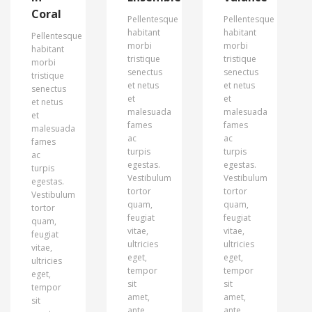
Coral
Pellentesque
Pellentesque
habitant
habitant
Pellentesque
morbi
morbi
habitant
tristique
tristique
morbi
senectus
senectus
tristique
et netus
et netus
senectus
et
et
et netus
malesuada
malesuada
et
fames
fames
malesuada
ac
ac
fames
turpis
turpis
ac
egestas.
egestas.
turpis
Vestibulum
Vestibulum
egestas.
tortor
tortor
Vestibulum
quam,
quam,
tortor
feugiat
feugiat
quam,
vitae,
vitae,
feugiat
ultricies
ultricies
vitae,
eget,
eget,
ultricies
tempor
tempor
eget,
sit
sit
tempor
amet,
amet,
sit
ante.
ante.