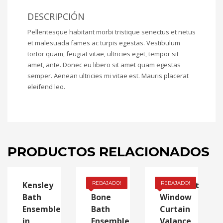
DESCRIPCIÓN
Pellentesque habitant morbi tristique senectus et netus
et malesuada fames ac turpis egestas. Vestibulum
tortor quam, feugiat vitae, ultricies eget, tempor sit
amet, ante. Donec eu libero sit amet quam egestas
semper. Aenean ultricies mi vitae est. Mauris placerat
eleifend leo.
PRODUCTOS RELACIONADOS
Kensley
Real
REBAJADO!
Grommet
REBAJADO!
Bath
Bone
Window
Ensemble
Bath
Curtain
in
Ensemble
Valance